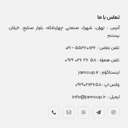
تماس با ما
آدرس : تهران، شهرک صنعتی چهاردانگه، بلوار صنایع، خیابان
بیستم
تلفن تماس :
55260826
– 021
تلفن همراه :
58 26 026 0919
اینستاگرام :
jamcup.ir
واتس اپ :
09190262658
ایمیل :
info@jamcup.ir