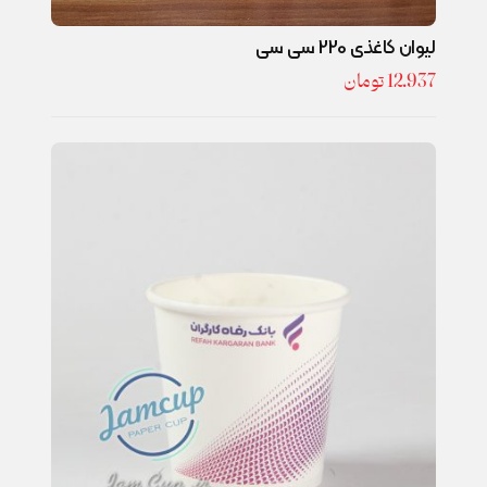
لیوان کاغذی 220 سی سی
12.937
تومان