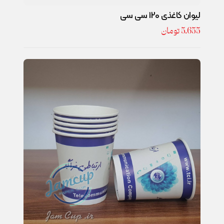
لیوان کاغذی 120 سی سی
5.655
تومان