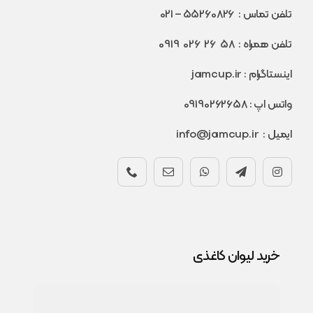
تلفن تماس :
55260826
– 021
تلفن همراه :
58 26 026 0919
اینستاگرام :
jamcup.ir
واتس اپ :
09190262658
ایمیل :
info@jamcup.ir
خرید لیوان کاغذی