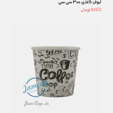
لیوان کاغذی 300 سی سی
9.035
تومان